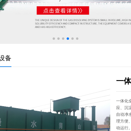
设备
一
一体化
应、沉
自动净
理方便
动运行。