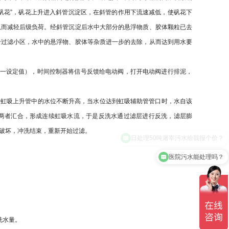
矾花
”
，矾花上升进入斜管沉淀区，在斜管的作用下流速减低，使矾花下
从而减轻后级负荷。经斜管沉淀后水中大部分的悬浮物质、胶体颗粒已去
个过滤小区，水中的悬浮物、胶体等杂质进一步的去除，从而达到用水要
一设定值），时间控制器将信号反馈给电动阀，打开电动阀进行排泥，
，虹吸上升管中的水位不断升高，当水位达到虹吸辅助管管口时，水自该
两者汇合，形成连续虹吸水流，于是反洗水通过滤层进行反洗，滤层膨
破坏，冲洗结束，重新开始过滤。
医院污水能处理吗？
洗水量。