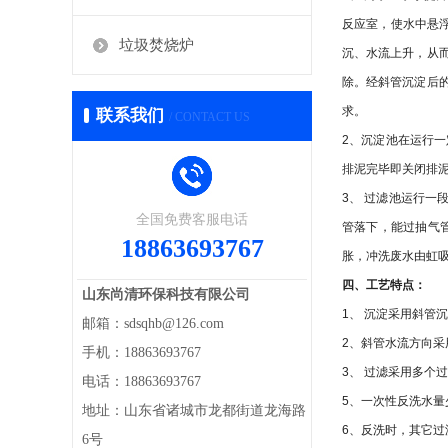
反应室，使水中悬
垃圾焚烧炉
沉、水流上升，从
除。经斜管沉淀后
求。
联系我们
/ CONTACT US
2
、沉淀池在运行一
排泥完毕即关闭排
3
、 过滤池运行一
全国免费客服电话
管落下，能过抽气
18863693767
胀，冲洗废水由虹
四、工艺特点：
山东尚清环保科技有限公司
1
、 沉淀采用斜管
邮箱：sdsqhb@126.com
2
、斜管水流方向采
手机：18863693767
3
、 过滤采用多个
电话：18863693767
5
、一次性反洗水量
地址：山东省诸城市龙都街道龙海路
6
、反洗时，其它过
6号