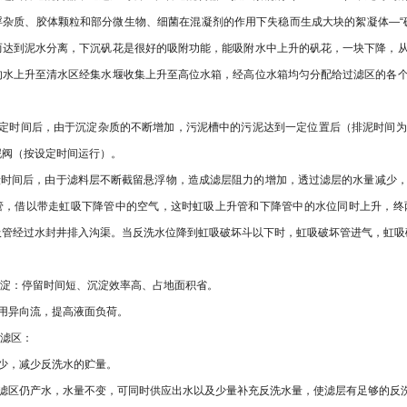
浮杂质、胶体颗粒和部分微生物、细菌在混凝剂的作用下失稳而生成大块的絮凝体
—“
而达到泥水分离，下沉矾花是很好的吸附功能，能吸附水中上升的矾花，一块下降，
的水上升至清水区经集水堰收集上升至高位水箱，经高位水箱均匀分配给过滤区的各
定时间后，由于沉淀杂质的不断增加，污泥槽中的污泥达到一定位置后（排泥时间为
泥阀（按设定时间运行）。
段时间后，由于滤料层不断截留悬浮物，造成滤层阻力的增加，透过滤层的水量减少
管，借以带走虹吸下降管中的空气，这时虹吸上升管和下降管中的水位同时上升，终
吸管经过水封井排入沟渠。当反洗水位降到虹吸破坏斗以下时，虹吸破坏管进气，虹吸
沉淀：停留时间短、沉淀效率高、占地面积省。
用异向流，提高液面负荷。
过滤区：
少，减少反洗水的贮量。
滤区仍产水，水量不变，可同时供应出水以及少量补充反洗水量，使滤层有足够的反