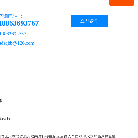
咨询电话 ：
立即咨询
18863693767
863693767
sqhb@126.com
备。
动运行。
剂与原水在管道混合器内进行接触反应后进入全自动净水器的高浓度絮凝