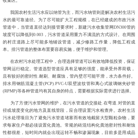
收集区。
我国农村生活污水应以纳管为主，而污水纳管则是解决农村生活污
水的最可靠途径。为了尽可能扩大工程规模，在已经建成的市政污水
管道中，当管道直径达到接管要求时，新建污水收集管网DN300管的
坡度可以降低到0.003，污水管道采用重力不满流的方式设计。在周围
的村庄道路上尽可能多地铺设管道，减少修路工作量，降低工程成
本。排污管道的整体布置要容易实施，便于维护和管理。
在农村污水处理工程中，合理选择管道可以有效地降低投资，保证
管网运行稳定。管道选型管道应具有足够的强度，能承受外界荷载，
且有较好的密封性.耐刷、耐腐蚀，管内壁尽可能平滑，水力条件好。
排水用钢筋混凝土管(PCP).PVC-U双壁波纹管和离心式玻璃钢夹砂管
(RPMP)等各种管道均有其自身的特点，需要根据实际需求进行选择。
为了方便污水管网的维护，在污水管道的交接处.在弯道.对管的直
径或坡度变化的地方及直线管段，应合理设置污水检查井。农村生活
污水处理项目为了避免污水管道堵塞而有效地截留大型颗粒杂物，要
求每家住户都必须设置化粪池。常规的砖混结构化粪池密封性和耐蚀
性都很差，短时间内就会出现运转不畅和渗漏现象，目前多是用成品