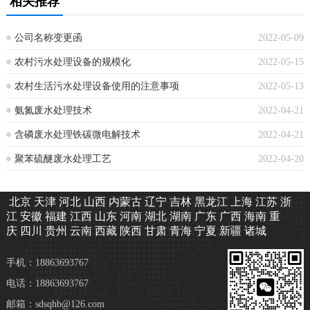
相关推荐
公司名称变更函
2022-05-09
农村污水处理设备的规模化
2022-05-15
农村生活污水处理设备使用的注意事项
2022-05-13
氨氮废水处理技术
2022-04-21
含磷废水处理铁碳微电解技术
2022-04-21
聚苯硫醚废水处理工艺
2022-04-20
北京
天津
河北
山西
内蒙古
辽宁
吉林
黑龙江
上海
江苏
浙
江
安徽
福建
江西
山东
河南
湖北
湖南
广东
广西
海南
重
庆
四川
贵州
云南
西藏
陕西
甘肃
青海
宁夏
新疆
诸城
手机：18863693767
电话：18863693767
邮箱：sdsqhb@126.com