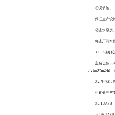
①调节池。
保证生产设施的正
②进水泵房
将进厂污水提升，
3.1.3 混凝
主要去除SS中
3.21m3/(m2·
3.2 生化处理
生化处理主要包括
3.2.1UASB
设2座UASB反应