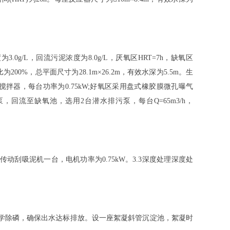
3.0g/L，回流污泥浓度为8.0g/L，厌氧区HRT=7h，缺氧区
200%，总平面尺寸为28.1m×26.2m，有效水深为5.5m。生
搅拌器，每台功率为0.75kW;好氧区采用盘式橡胶膜微孔曝气
，回流至缺氧池，选用2台潜水排污泵，每台Q=65m3/h，
心传动刮吸泥机一台，电机功率为0.75kW。3.3深度处理深度处
除磷，确保出水达标排放。设一座絮凝斜管沉淀池，絮凝时