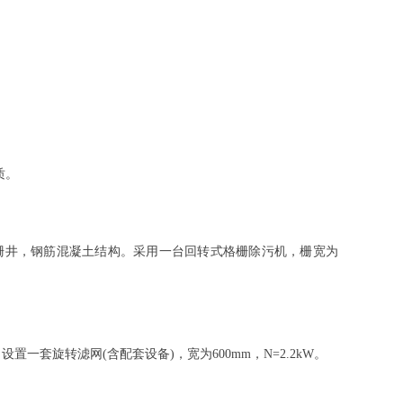
质。
栅井，钢筋混凝土结构。采用一台回转式格栅除污机，栅宽为
套旋转滤网(含配套设备)，宽为600mm，N=2.2kW。