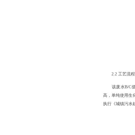
2.2 工艺流
该废水B/C值为
高，单纯使用生
执行《城镇污水处