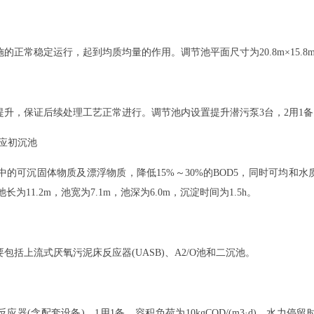
常稳定运行，起到均质均量的作用。调节池平面尺寸为20.8m×15.8m，
。
保证后续处理工艺正常进行。调节池内设置提升潜污泵3台，2用1备，Q=60m3
反应初沉池
的可沉固体物质及漂浮物质，降低15%～30%的BOD5，同时可均和
h)，池长为11.2m，池宽为7.1m，池深为6.0m，沉淀时间为1.5h。
上流式厌氧污泥床反应器(UASB)、A2/O池和二沉池。
器(含配套设备)，1用1备，容积负荷为10kgCOD/(m3·d)，水力停留时