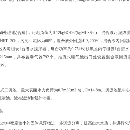
(合建)，污泥负荷为0.12kgBOD5/(kgMLSS·d)，混合液污泥浓度为
区HRT=20h，污泥回流比为60%，混合液外回流比为200%，混合液内回流比为
内每组设1台潜水搅拌器，每台功率为0.75kW;缺氧区内每组设1台潜水
215mm，共布置曝气器792个。推流式曝气池出口处设置混合液回流泵
0kW。
沉池，最大表面水力负荷为0.7m3/(m2·h)，D=14.8m。沉淀池配中
沉淀池、滤布滤池和紫外消毒。
池。
中密度较小的固体悬浮物进一步沉淀分离，提高出水水质，并进行化学