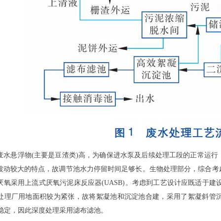
悬浮物(主要是豆渣类)高，为确保进水泵及后续处理工段的正常运行
波动较大的特点，故调节池水力停留时间足够长。生物处理部分，综合考
厌氧采用上流式厌氧污泥床反应器(UASB)。考虑到工艺设计应既适于建
处理厂用地面积较为紧张，故将絮凝池和沉淀池合建，采用了絮凝斜管
为稳定，因此深度处理采用滤布滤池。