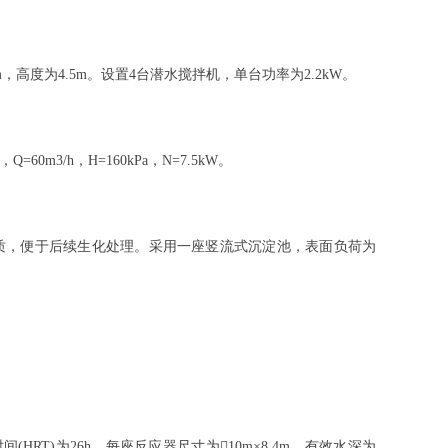
高度为4.5m。设置4台潜水搅拌机，单台功率为2.2kW。
/h，H=160kPa，N=7.5kW。
水质，便于后续生化处理。采用一座竖流式沉淀池，表面负荷为
间(HRT)为26h。每座反应器尺寸为10m×8.4m，有效水深为