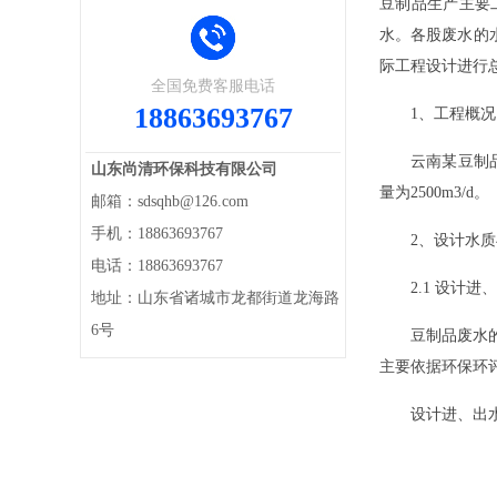
豆制品生产主要
水。各股废水的
际工程设计进行
全国免费客服电话
18863693767
1、工程概况
云南某豆制品园区
山东尚清环保科技有限公司
量为2500m3/d。
邮箱：sdsqhb@126.com
手机：18863693767
2、设计水质
电话：18863693767
2.1 设计进
地址：山东省诸城市龙都街道龙海路
6号
豆制品废水的水
主要依据环保环
设计进、出水