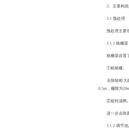
3、主要构筑
3.1 预处理
预处理主要包
3.1.1 格栅渠
格栅渠设置了粗
①粗格栅。
去除较粗大的漂
0.5m，栅隙为2
②旋转滤网
进一步去除废水中
3.1.2 调节池