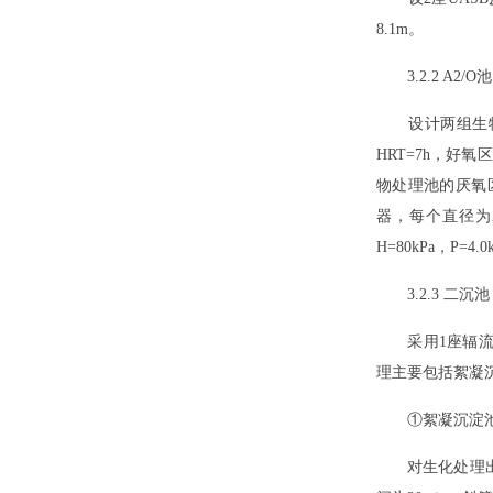
8.1m。
3.2.2 A2/O池
设计两组生物处理池
HRT=7h，好氧
物处理池的厌氧区
器，每个直径为
H=80kPa，P=4.
3.2.3 二沉池
采用1座辐流式二
理主要包括絮凝
①絮凝沉淀
对生化处理出水