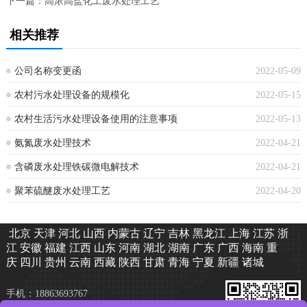
下一篇：
高浓高盐化工废水处理工艺
相关推荐
公司名称变更函
2022-05-09
农村污水处理设备的规模化
2022-05-15
农村生活污水处理设备使用的注意事项
2022-05-13
氨氮废水处理技术
2022-04-21
含磷废水处理铁碳微电解技术
2022-04-21
聚苯硫醚废水处理工艺
2022-04-20
北京
天津
河北
山西
内蒙古
辽宁
吉林
黑龙江
上海
江苏
浙
江
安徽
福建
江西
山东
河南
湖北
湖南
广东
广西
海南
重
庆
四川
贵州
云南
西藏
陕西
甘肃
青海
宁夏
新疆
诸城
手机：18863693767