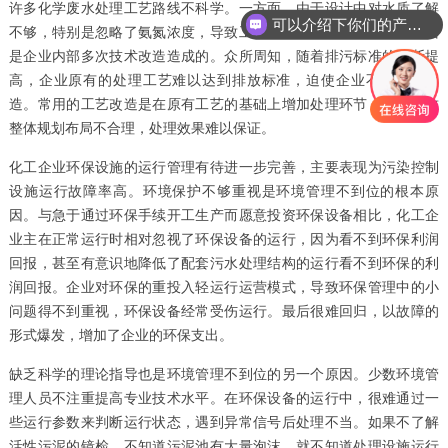
许多化学废水处理工艺路线不科学。一方面，由于设计中对水质了解
可以介绍下你们的产品么
不够，特别是忽略了氨氮浓度，导致工艺设计缺失或过长；另一方面
是企业内部多次技术改造造成的。众所周知，随着排污标准的不断提
高，企业原有的处理工艺难以达到排放标准，迫使企业不断升级改
造。常用的工艺改造是在原有工艺的基础上增加处理环节，往往导致
整体规划布局不合理，处理效果难以保证。
化工企业环保设施的运行管理有待进一步完善，主要表现为污染控制
设施运行故障率高。环境保护不够重视是环境管理不到位的根本原
因。与急于通过环保手续开工生产而愿意投资环保设备相比，化工企
业主在正常运行时相对忽视了环保设备的运行，因为看不到环保利润
回报，甚至有意识地降低了配套污水处理结构的运行看不到环保的利
润回报。企业对环保的重投入轻运行运营模式，导致环保管理中的小
问题得不到重视，环保设备经常受伤运行。最后很难回归，以故障的
形式爆发，增加了企业的环保支出。
缺乏科学的理论指导也是环境管理不到位的另一个原因。少数环境管
理人员不注重提高专业技术水平。在环保设备的运行中，很难通过一
些运行参数来判断运行状态，遇到异常信号后处理不当。如果不了解
活性污泥的镜检，不知道污泥池有大量泡沫，就不知道处理设施运行