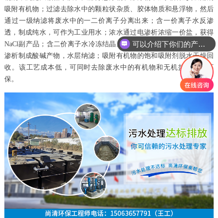
吸附有机物；过滤去除水中的颗粒状杂质、胶体物质和悬浮物，然后
通过一级纳滤将废水中的一二价离子分离出来；含一价离子水反渗
透，制成纯水，可作为工业用水；浓水通过电渗析浓缩一价盐，获得
可以介绍下你们的产品么
NaCl副产品；含二价离子水冷冻结晶。离心后，晶体层通过双层膜电
渗析制成酸碱产物，水层纳滤；吸附有机物的饱和吸附剂脱水干燥回
收。该工艺成本低，可同时去除废水中的有机物和无机盐，节能环
保。