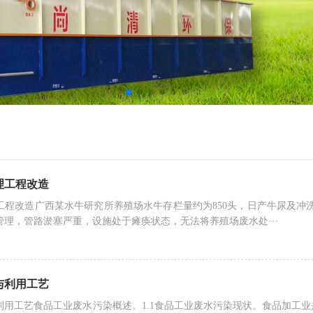
理工程改造
工程改造广西某水牛研究所养殖场水牛存栏量约为850头，日产牛尿及冲洗
管理，管路淤塞严重，设施处于瘫痪状态，无法将养殖场废水处···
与利用工艺
利用工艺食品工业废水污染概述。1.1食品工业废水污染现状。食品加工