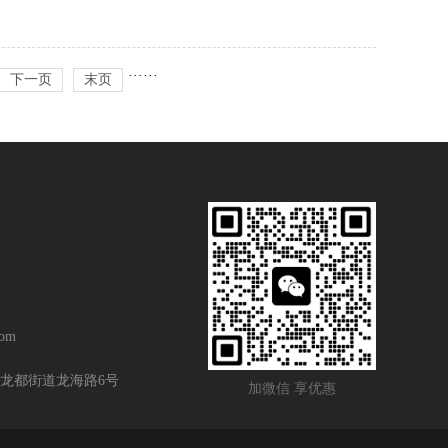
···
···
下一页
末页
om
龙都街道龙海路6号
加微信 享优惠