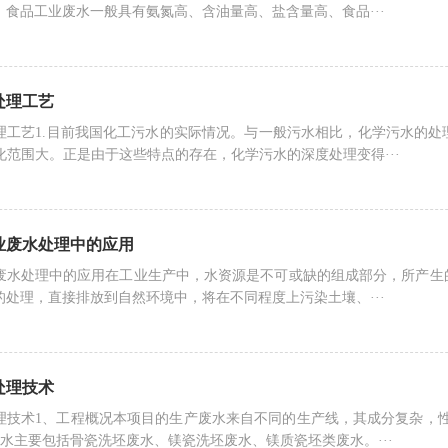
。食品工业废水一般具有氨氮高、含油量高、盐含量高、食品···
处理工艺
理工艺1.目前我国化工污水的实际情况。与一般污水相比，化学污水的
化范围大。正是由于这些特点的存在，化学污水的深度处理变得···
废水处理​中的应用
废水处理中的应用在工业生产中，水资源是不可或缺的组成部分，所产生
的处理，直接排放到自然环境中，将在不同程度上污染土壤、···
处理技术
理技术1、工程概况本项目的生产废水来自不同的生产线，其成分复杂，
类废水主要包括骨瓷洗坯废水、镁瓷洗坯废水、镁质瓷坯类废水。···