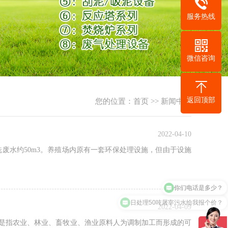
服务热线
微信咨询
返回顶部
您的位置：
首页
>>
新闻中心
2022-04-10
废水约50m3。养殖场内原有一套环保处理设施，但由于设施
你们电话是多少？
日处理50吨屠宰污水给我报个价？
2022-04-09
业是指农业、林业、畜牧业、渔业原料人为调制加工而形成的可