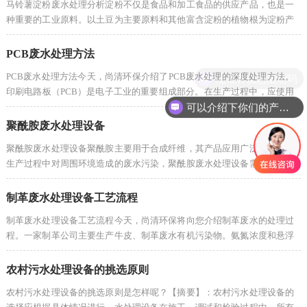
马铃薯淀粉废水处理分析淀粉不仅是食品和加工食品的供应产品，也是一
种重要的工业原料。以土豆为主要原料和其他富含淀粉的植物根为淀粉产
品生产原料，其废水富含蛋白质。纤维素和无机盐，废水酸性，有机负荷
高，污染···
PCB废水处理方法
现在有优惠活动吗
PCB废水处理方法今天，尚清环保介绍了PCB废水处理的深度处理方法。
印刷电路板（PCB）是电子工业的重要组成部分。在生产过程中，应使用
可以介绍下你们的产品么
多种化学材料，导致废水成分复杂，处理困难。如果随机排放或处理不
当，将造成严重···
聚酰胺废水处理设备
聚酰胺废水处理设备聚酰胺主要用于合成纤维，其产品应用广泛。为避免
生产过程中对周围环境造成的废水污染，聚酰胺废水处理设备需要处理后
才能排放。以下是聚酰胺生产行业应用的废水处理设备。冷却塔、调节
池、反应气···
制革废水处理设备​工艺流程
制革废水处理设备工艺流程今天，尚清环保将向您介绍制革废水的处理过
程。一家制革公司主要生产牛皮、制革废水有机污染物。氨氮浓度和悬浮
物较高，具有一定的色度和毒性，难以处理废水。经过技术论证和实践经
验，工程···
农村污水处理设备的挑选原则
农村污水处理设备的挑选原则是怎样呢？【摘要】：农村污水处理设备的