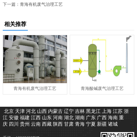
下一篇：青海
有机废气治理工艺
相关推荐
青海有机废气治理工艺
青海酸碱废气治理工艺
北京
天津
河北
山西
内蒙古
辽宁
吉林
黑龙江
上海
江苏
浙
江
安徽
福建
江西
山东
河南
湖北
湖南
广东
广西
海南
重
庆
四川
贵州
云南
西藏
陕西
甘肃
青海
宁夏
新疆
诸城