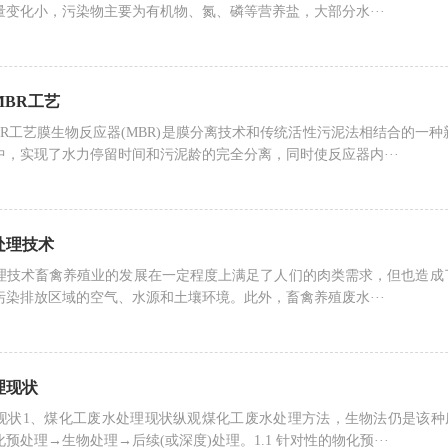
量变化小，污染物主要为有机物、氮、磷等营养盐，大部分水···
BR工艺
BR工艺膜生物反应器(MBR)是膜分离技术和传统活性污泥法相结合的一
中，实现了水力停留时间和污泥龄的完全分离，同时使反应器内···
处理技术
理技术畜禽养殖业的发展在一定程度上满足了人们的肉类需求，但也造成
污染排放区域的空气、水源和土壤环境。此外，畜禽养殖废水···
理现状
现状1、煤化工废水处理现状纵观煤化工废水处理方法，生物法仍是该种
预处理→生物处理→后续(或深度)处理。1.1 针对性的物化预···