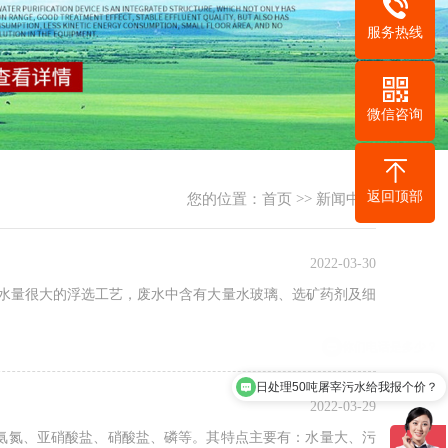
服务热线
微信咨询
返回顶部
您的位置：
首页
>>
新闻中心
2022-03-30
耗水量很大的浮选工艺，废水中含有大量水玻璃、选矿药剂及细
日处理50吨屠宰污水给我报个价？
2022-03-29
、氨氮、亚硝酸盐、硝酸盐、磷等。其特点主要有：水量大、污