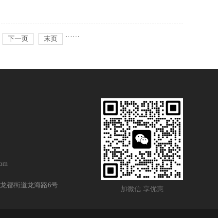
···
···
下一页
末页
om
龙都街道龙海路6号
加微信 享优惠